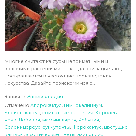
Многие считают кактусы неприметными и
колючими растениями, но когда они зацветают, то
превращаются в настоящие произведения
искусства. Давайте познакомимся с...
Запись в
Энциклопедия
Отмечено
Апорокактус
,
Гимнокалициум
,
Клейстокактус
,
комнатные растения
,
Королева
ночи
,
Лобивия
,
маммиллярия
,
Ребуция
,
Селеницереус
,
суккуленты
,
Ферокактус
,
цветущие
кактусы
,
экзотические цветы
,
эхинопсис
,