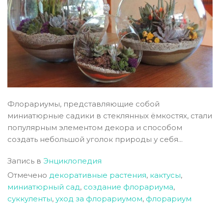
Флорариумы, представляющие собой
миниатюрные садики в стеклянных ёмкостях, стали
популярным элементом декора и способом
создать небольшой уголок природы у себя...
Запись в
Энциклопедия
Отмечено
декоративные растения
,
кактусы
,
миниатюрный сад
,
создание флорариума
,
суккуленты
,
уход за флорариумом
,
флорариум