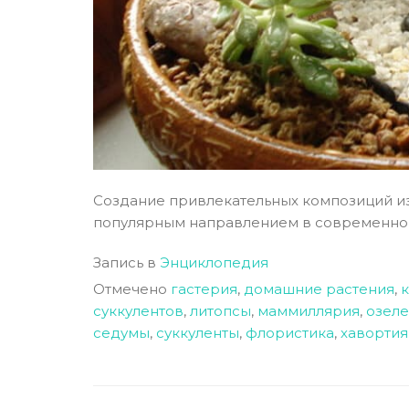
Создание привлекательных композиций из 
популярным направлением в современном 
Запись в
Энциклопедия
Отмечено
гастерия
,
домашние растения
,
к
суккулентов
,
литопсы
,
маммиллярия
,
озеле
седумы
,
суккуленты
,
флористика
,
хавортия