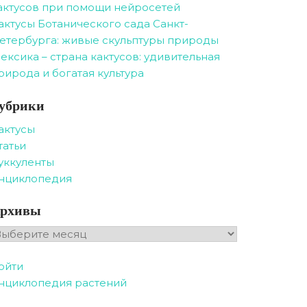
актусов при помощи нейросетей
актусы Ботанического сада Санкт-
етербурга: живые скульптуры природы
ексика – страна кактусов: удивительная
рирода и богатая культура
убрики
актусы
татьи
уккуленты
нциклопедия
рхивы
рхивы
ойти
нциклопедия растений