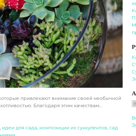
к
К
П
М
п
Р
К
С
С
Э
А
, которые привлекают внимание своей необычной
А
отливостью. Благодаря этим качествам...
В
Э
,
идеи для сада
,
композиции из суккулентов
,
сад
ениями