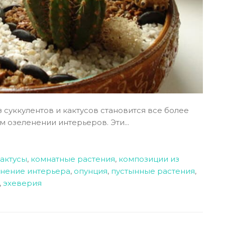
суккулентов и кактусов становится все более
озеленении интерьеров. Эти...
актусы
,
комнатные растения
,
композиции из
нение интерьера
,
опунция
,
пустынные растения
,
,
эхеверия