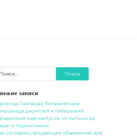
айти:
вежие записи
рирода Таиланда: ботанические
окровища джунглей и побережий
агадочный мир кактусов: от пустынь до
ашего подоконника
ак составить продающее объявление для