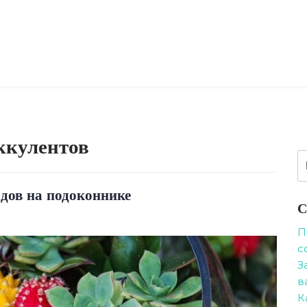
ккулентов
Н
адов на подоконнике
С
П
с
З
в
К