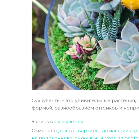
Суккуленты – это удивительные растения
формой, разнообразием оттенков и неприх
Запись в
Суккуленты
Отмечено
декор квартиры
,
домашний сад
на подоконнике
,
суккуленты
,
уход за раст