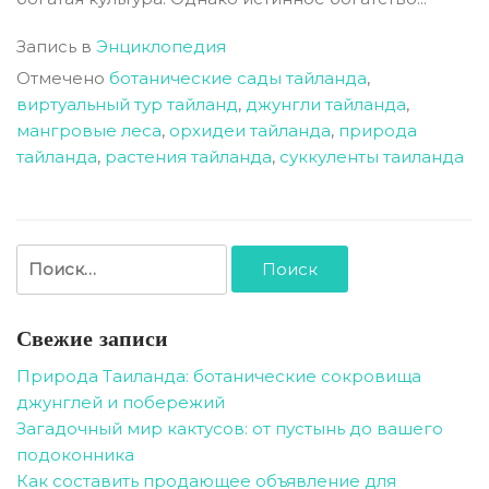
Запись в
Энциклопедия
Отмечено
ботанические сады тайланда
,
виртуальный тур тайланд
,
джунгли тайланда
,
мангровые леса
,
орхидеи тайланда
,
природа
тайланда
,
растения тайланда
,
суккуленты таиланда
Найти:
Свежие записи
Природа Таиланда: ботанические сокровища
джунглей и побережий
Загадочный мир кактусов: от пустынь до вашего
подоконника
Как составить продающее объявление для