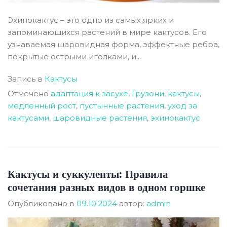
Эхинокактус – это одно из самых ярких и
запоминающихся растений в мире кактусов. Его
узнаваемая шаровидная форма, эффектные ребра,
покрытые острыми иголками, и...
Запись в
Кактусы
Отмечено
адаптация к засухе
,
Грузони
,
кактусы
,
медленный рост
,
пустынные растения
,
уход за
кактусами
,
шаровидные растения
,
эхинокактус
Кактусы и суккуленты: Правила
сочетания разных видов в одном горшке
Опубликовано в
09.10.2024
автор:
admin