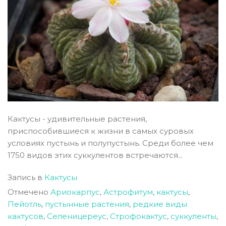
Кактусы - удивительные растения,
приспособившиеся к жизни в самых суровых
условиях пустынь и полупустынь. Среди более чем
1750 видов этих суккулентов встречаются...
Запись в
Кактусы
Отмечено
Ариокарпус
,
Астрофитум
,
кактусы
,
Пейотль
,
пустынные растения
,
редкие виды
кактусов
,
Селеницереус
,
Строфокактус
,
суккуленты
,