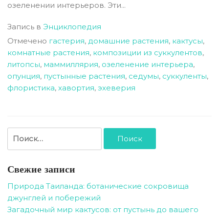
озеленении интерьеров. Эти...
Запись в
Энциклопедия
Отмечено
гастерия
,
домашние растения
,
кактусы
,
комнатные растения
,
композиции из суккулентов
,
литопсы
,
маммиллярия
,
озеленение интерьера
,
опунция
,
пустынные растения
,
седумы
,
суккуленты
,
флористика
,
хавортия
,
эхеверия
Найти:
Свежие записи
Природа Таиланда: ботанические сокровища
джунглей и побережий
Загадочный мир кактусов: от пустынь до вашего