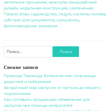
капельное орошение
,
крассула
,
ландшафтный
дизайн
,
модульная конструкция
,
озеленение
,
Патрик Блан
,
садоводство
,
седум
,
системы полива
,
субстрат для суккулентов
,
суккуленты
,
фитоосвещение
,
эхеверия
Найти:
Свежие записи
Природа Таиланда: ботанические сокровища
джунглей и побережий
Загадочный мир кактусов: от пустынь до вашего
подоконника
Как составить продающее объявление для
кактусов при помощи нейросетей