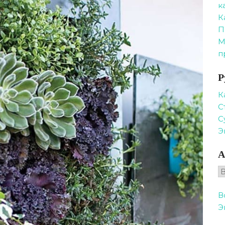
к
К
П
М
п
Р
К
С
С
Э
А
А
В
Э