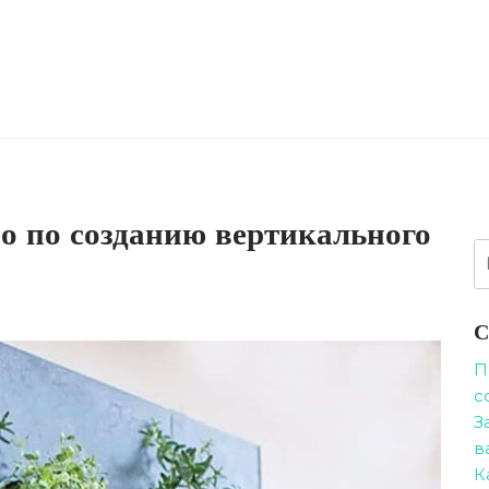
о по созданию вертикального
Н
С
П
с
З
в
К