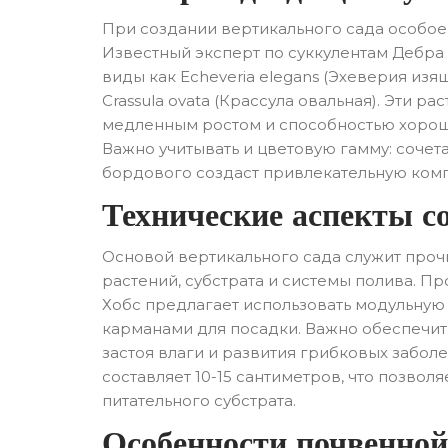
При создании вертикального сада особое
Известный эксперт по суккулентам Дебра
виды как Echeveria elegans (Эхеверия из
Crassula ovata (Крассула овальная). Эти 
медленным ростом и способностью хорошо
Важно учитывать и цветовую гамму: сочет
бордового создаст привлекательную ком
Технические аспекты с
Основой вертикального сада служит проч
растений, субстрата и системы полива. 
Хобс предлагает использовать модульную 
карманами для посадки. Важно обеспечит
застоя влаги и развития грибковых забол
составляет 10-15 сантиметров, что позвол
питательного субстрата.
Особенности почвенной