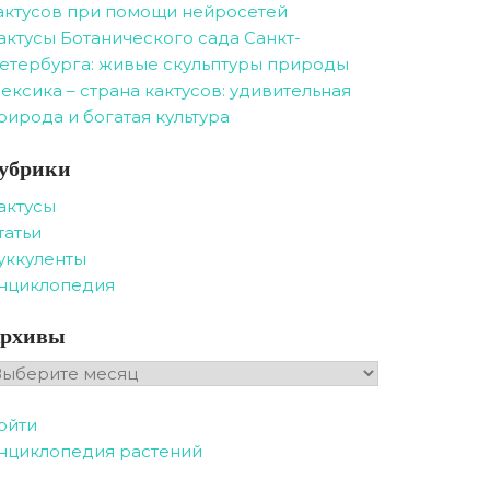
актусов при помощи нейросетей
актусы Ботанического сада Санкт-
етербурга: живые скульптуры природы
ексика – страна кактусов: удивительная
рирода и богатая культура
убрики
актусы
татьи
уккуленты
нциклопедия
рхивы
рхивы
ойти
нциклопедия растений