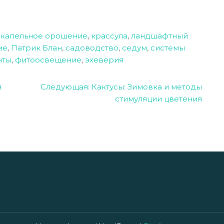
,
капельное орошение
,
крассула
,
ландшафтный
ие
,
Патрик Блан
,
садоводство
,
седум
,
системы
нты
,
фитоосвещение
,
эхеверия
я
Следующая:
Кактусы: Зимовка и методы
стимуляции цветения