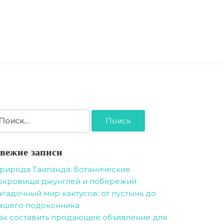
айти:
вежие записи
рирода Таиланда: ботанические
окровища джунглей и побережий
агадочный мир кактусов: от пустынь до
ашего подоконника
ак составить продающее объявление для