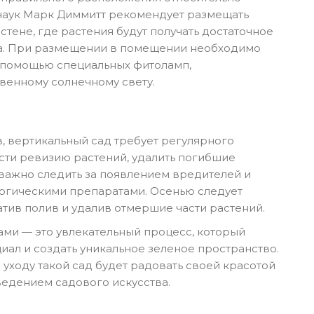
 наук Марк Диммитт рекомендует размещать
тене, где растения будут получать достаточное
та. При размещении в помещении необходимо
 помощью специальных фитоламп,
венному солнечному свету.
, вертикальный сад требует регулярного
ти ревизию растений, удалить погибшие
 важно следить за появлением вредителей и
огическими препаратами. Осенью следует
атив полив и удалив отмершие части растений.
ами — это увлекательный процесс, который
иал и создать уникальное зеленое пространство.
уходу такой сад будет радовать своей красотой
ведением садового искусства.