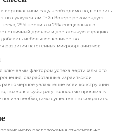
в вертикальном саду необходимо подготовить
ст по суккулентам Гейл Вотерс рекомендует
песка, 25% перлита и 25% специального
вает отличный дренаж и достаточную аэрацию
 добавить небольшое количество
ия развития патогенных микроорганизмов.
а
ся ключевым фактором успеха вертикального
орошения, разработанные израильской
ь равномерное увлажнение всей конструкции.
но, позволяя субстрату полностью просыхать
у полива необходимо существенно сократить,
ие
т правильного расположения относительно