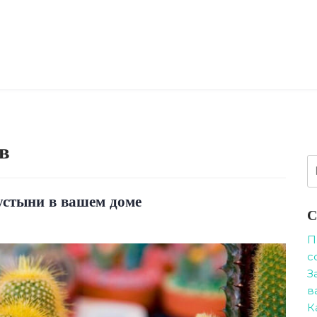
в
Н
устыни в вашем доме
С
П
с
З
в
К