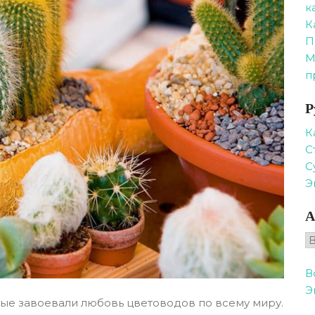
к
К
П
М
п
Р
К
С
С
Э
А
А
В
Э
рые завоевали любовь цветоводов по всему миру.