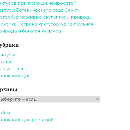
актусов при помощи нейросетей
актусы Ботанического сада Санкт-
етербурга: живые скульптуры природы
ексика – страна кактусов: удивительная
рирода и богатая культура
убрики
актусы
татьи
уккуленты
нциклопедия
рхивы
рхивы
ойти
нциклопедия растений