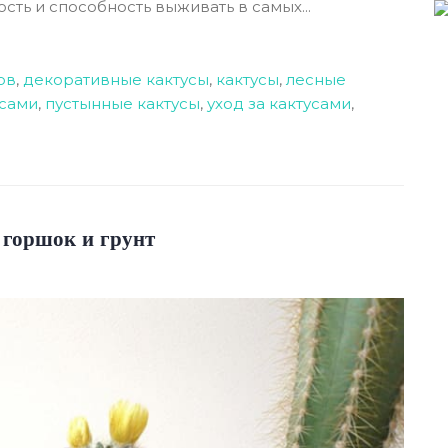
ть и способность выживать в самых...
ов
,
декоративные кактусы
,
кактусы
,
лесные
усами
,
пустынные кактусы
,
уход за кактусами
,
 горшок и грунт