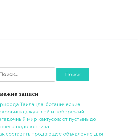
айти:
вежие записи
рирода Таиланда: ботанические
окровища джунглей и побережий
агадочный мир кактусов: от пустынь до
ашего подоконника
ак составить продающее объявление для