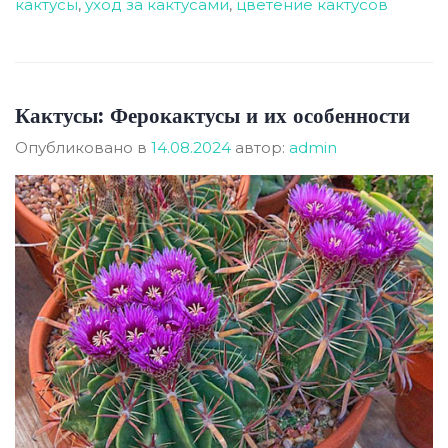
кактусы
,
уход за кактусами
,
цветение кактусов
Кактусы: Ферокактусы и их особенности
Опубликовано в
14.08.2024
автор:
admin