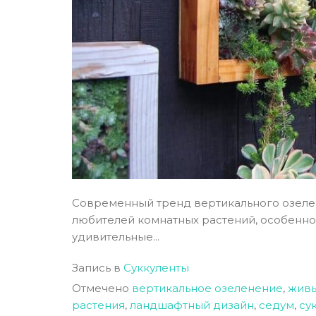
Современный тренд вертикального озеле
любителей комнатных растений, особенно к
удивительные...
Запись в
Суккуленты
Отмечено
вертикальное озеленение
,
живы
растения
,
ландшафтный дизайн
,
седум
,
су