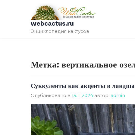
Перейти
к
содержимому
webcactus.ru
Энциклопедия кактусов
Метка:
вертикальное озе
Суккуленты как акценты в ландша
Опубликовано в
15.11.2024
автор:
admin