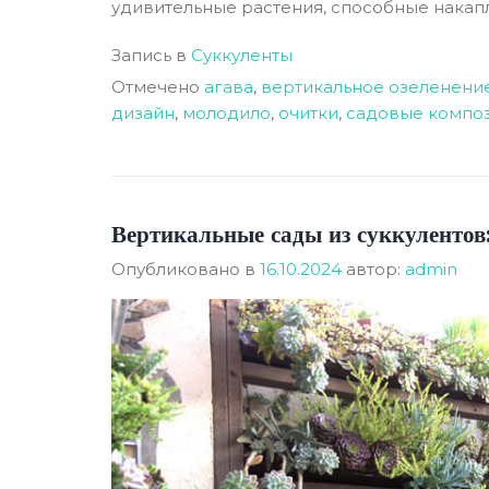
удивительные растения, способные накаплив
Запись в
Суккуленты
Отмечено
агава
,
вертикальное озеленени
дизайн
,
молодило
,
очитки
,
садовые компо
Вертикальные сады из суккулентов:
Опубликовано в
16.10.2024
автор:
admin