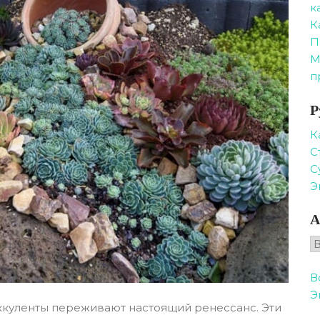
к
К
П
М
п
Р
К
С
С
Э
А
А
В
Э
куленты переживают настоящий ренессанс. Эти