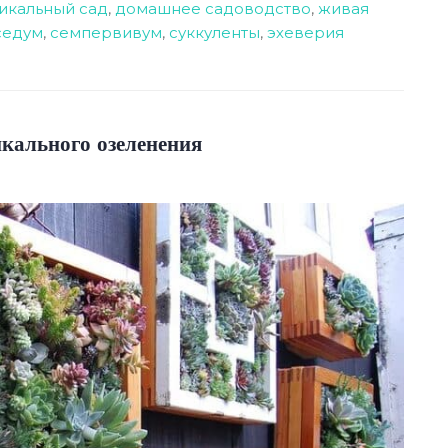
икальный сад
,
домашнее садоводство
,
живая
седум
,
семпервивум
,
суккуленты
,
эхеверия
кального озеленения