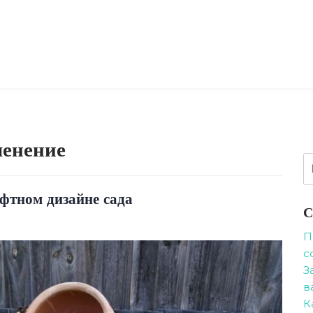
ленение
Н
фтном дизайне сада
С
П
с
З
в
К