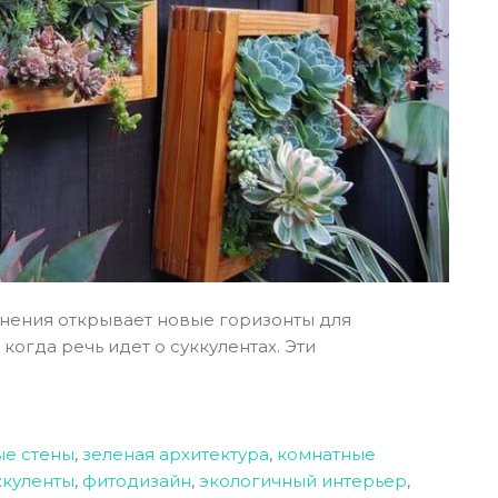
нения открывает новые горизонты для
огда речь идет о суккулентах. Эти
е стены
,
зеленая архитектура
,
комнатные
ккуленты
,
фитодизайн
,
экологичный интерьер
,