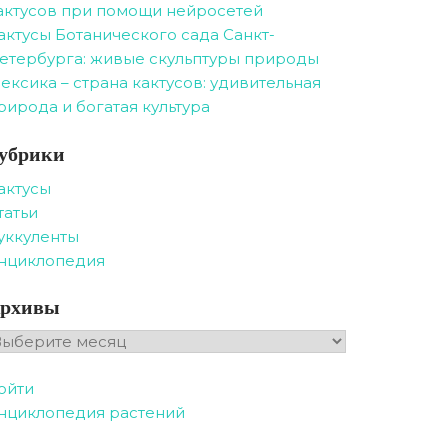
актусов при помощи нейросетей
актусы Ботанического сада Санкт-
етербурга: живые скульптуры природы
ексика – страна кактусов: удивительная
рирода и богатая культура
убрики
актусы
татьи
уккуленты
нциклопедия
рхивы
рхивы
ойти
нциклопедия растений