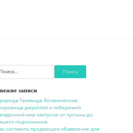
айти:
вежие записи
рирода Таиланда: ботанические
окровища джунглей и побережий
агадочный мир кактусов: от пустынь до
ашего подоконника
ак составить продающее объявление для