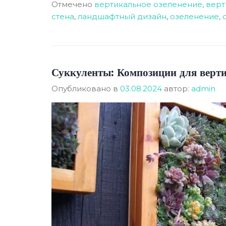
Отмечено
вертикальное озеленение
,
верт
стена
,
ландшафтный дизайн
,
озеленение
,
Суккуленты: Композиции для верти
Опубликовано в
03.08.2024
автор:
admin