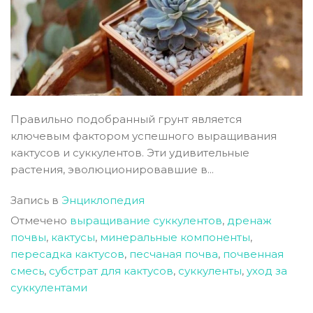
Правильно подобранный грунт является
ключевым фактором успешного выращивания
кактусов и суккулентов. Эти удивительные
растения, эволюционировавшие в...
Запись в
Энциклопедия
Отмечено
выращивание суккулентов
,
дренаж
почвы
,
кактусы
,
минеральные компоненты
,
пересадка кактусов
,
песчаная почва
,
почвенная
смесь
,
субстрат для кактусов
,
суккуленты
,
уход за
суккулентами