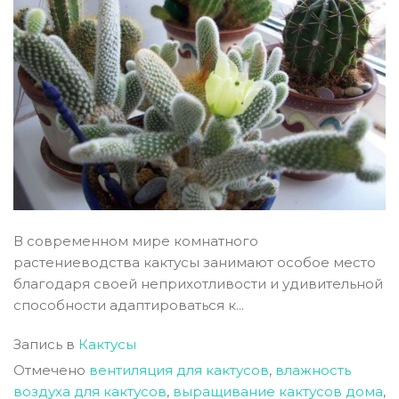
В современном мире комнатного
растениеводства кактусы занимают особое место
благодаря своей неприхотливости и удивительной
способности адаптироваться к...
Запись в
Кактусы
Отмечено
вентиляция для кактусов
,
влажность
воздуха для кактусов
,
выращивание кактусов дома
,