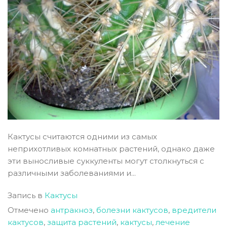
Кактусы считаются одними из самых
неприхотливых комнатных растений, однако даже
эти выносливые суккуленты могут столкнуться с
различными заболеваниями и...
Запись в
Кактусы
Отмечено
антракноз
,
болезни кактусов
,
вредители
кактусов
,
защита растений
,
кактусы
,
лечение