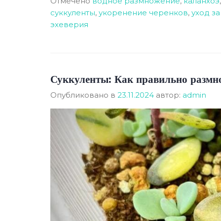
Отмечено
водное размножение
,
каланхоэ
суккуленты
,
укоренение черенков
,
уход з
эхеверия
Суккуленты: Как правильно размн
Опубликовано в
23.11.2024
автор:
admin