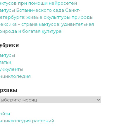
актусов при помощи нейросетей
актусы Ботанического сада Санкт-
етербурга: живые скульптуры природы
ексика – страна кактусов: удивительная
рирода и богатая культура
убрики
актусы
татьи
уккуленты
нциклопедия
рхивы
рхивы
ойти
нциклопедия растений