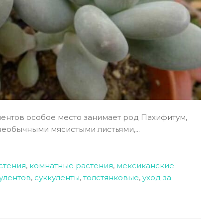
ентов особое место занимает род Пахифитум,
еобычными мясистыми листьями,...
стения
,
комнатные растения
,
мексиканские
улентов
,
суккуленты
,
толстянковые
,
уход за