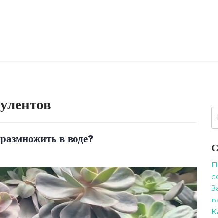
улентов
Н
 размножить в воде?
С
П
с
З
в
К