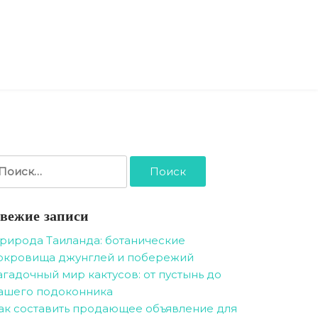
айти:
вежие записи
рирода Таиланда: ботанические
окровища джунглей и побережий
агадочный мир кактусов: от пустынь до
ашего подоконника
ак составить продающее объявление для