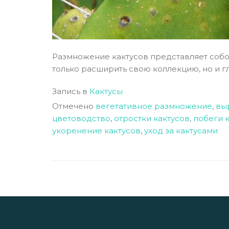
Размножение кактусов представляет собо
только расширить свою коллекцию, но и гл
Запись в
Кактусы
Отмечено
вегетативное размножение
,
вы
цветоводство
,
отростки кактусов
,
побеги 
укоренение кактусов
,
уход за кактусами