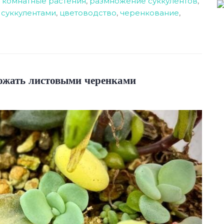
,
комнатные растения
,
размножение суккулентов
,
а суккулентами
,
цветоводство
,
черенкование
,
ожать листовыми черенками