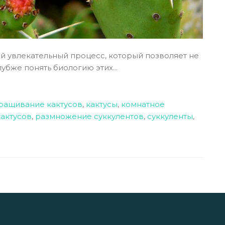
й увлекательный процесс, который позволяет не
убже понять биологию этих...
ращивание кактусов
,
кактусы
,
комнатное
кактусов
,
размножение суккулентов
,
суккуленты
,