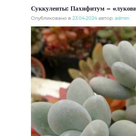
Суккуленты: Пахифитум – «лукови
Опубликовано в
23.04.2024
автор:
admin