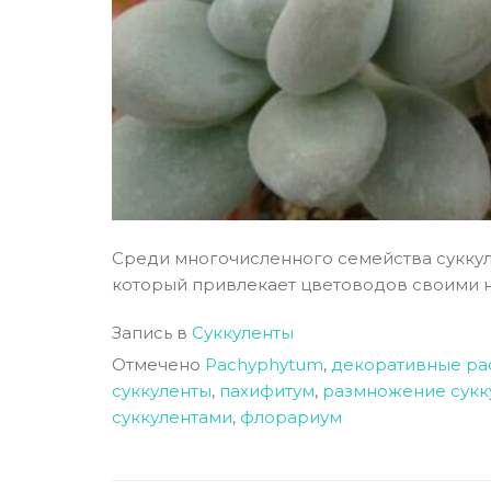
Среди многочисленного семейства суккул
который привлекает цветоводов своими н
Запись в
Суккуленты
Отмечено
Pachyphytum
,
декоративные ра
суккуленты
,
пахифитум
,
размножение сукк
суккулентами
,
флорариум