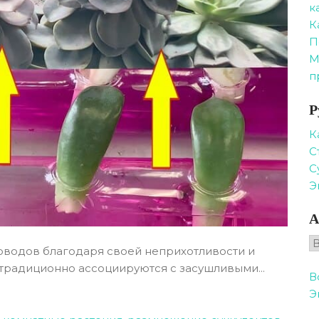
к
К
П
М
п
Р
К
С
С
Э
А
А
оводов благодаря своей неприхотливости и
традиционно ассоциируются с засушливыми...
В
Э