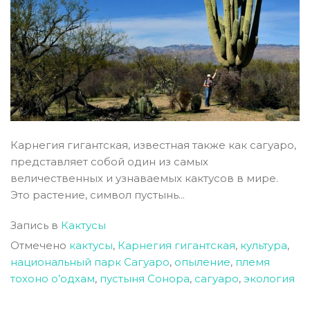
Карнегия гигантская, известная также как сагуаро,
представляет собой один из самых
величественных и узнаваемых кактусов в мире.
Это растение, символ пустынь...
Запись в
Кактусы
Отмечено
кактусы
,
Карнегия гигантская
,
культура
,
национальный парк Сагуаро
,
опыление
,
племя
тохоно о’одхам
,
пустыня Сонора
,
сагуаро
,
экология