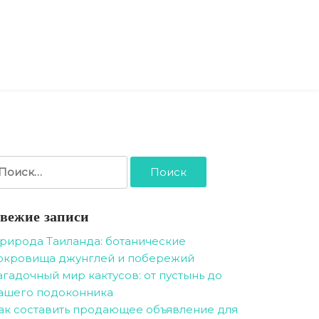
айти:
вежие записи
рирода Таиланда: ботанические
окровища джунглей и побережий
агадочный мир кактусов: от пустынь до
ашего подоконника
ак составить продающее объявление для