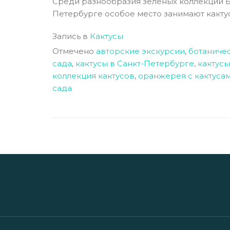
Среди разнообразия зеленых коллекций Б
Петербурге особое место занимают кактус
Запись в
Кактусы
Отмечено
авторские экскурсии
,
ботаниче
сада
,
кактусы в Санкт-Петербурге
,
кактусы
коллекция кактусов
,
оранжерея с кактуса
сада