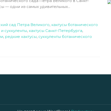
отанического сада Петра Великого в Санкт-
ы — одни из самых удивительных...
ский сад Петра Великого
,
кактусы ботанического
 и суккуленты
,
кактусы Санкт-Петербурга
,
ми
,
редкие кактусы
,
суккуленты ботанического