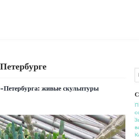
Петербурге
Н
т-Петербурга: живые скульптуры
С
П
с
З
в
К