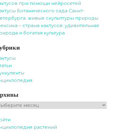
актусов при помощи нейросетей
актусы Ботанического сада Санкт-
етербурга: живые скульптуры природы
ексика – страна кактусов: удивительная
рирода и богатая культура
убрики
актусы
татьи
уккуленты
нциклопедия
рхивы
рхивы
ойти
нциклопедия растений