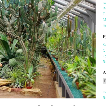
к
К
П
М
п
Р
К
С
С
Э
А
А
В
Э