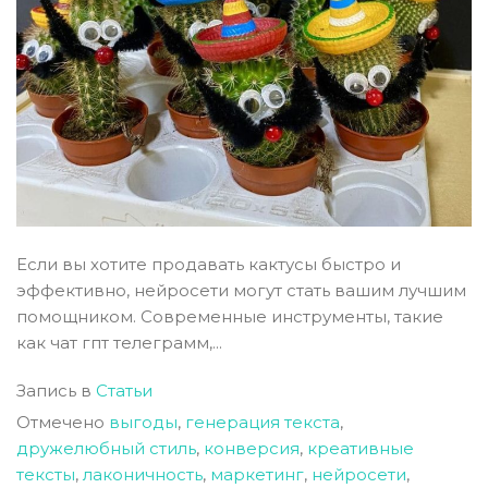
Если вы хотите продавать кактусы быстро и
эффективно, нейросети могут стать вашим лучшим
помощником. Современные инструменты, такие
как чат гпт телеграмм,...
Запись в
Статьи
Отмечено
выгоды
,
генерация текста
,
дружелюбный стиль
,
конверсия
,
креативные
тексты
,
лаконичность
,
маркетинг
,
нейросети
,