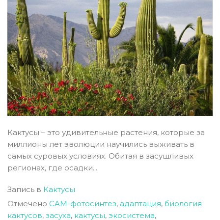
Кактусы – это удивительные растения, которые за
миллионы лет эволюции научились выживать в
самых суровых условиях. Обитая в засушливых
регионах, где осадки...
Запись в
Кактусы
Отмечено
CAM-фотосинтез
,
адаптация
,
биология
кактусов
,
засуха
,
кактусы
,
экосистема
,