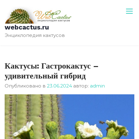
Перейти
к
содержимому
webcactus.ru
Энциклопедия кактусов
Кактусы: Гастрокактус –
удивительный гибрид
Опубликовано в
23.06.2024
автор:
admin