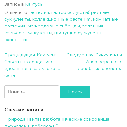
Запись в
Кактусы
Отмечено
гастерия
,
гастрокактус
,
гибридные
суккуленты
,
коллекционные растения
,
комнатные
растения
,
межродовые гибриды
,
селекция
кактусов
,
суккуленты
,
цветущие суккуленты
,
эхинопсис
Навигация
Предыдущая:
Кактусы:
Следующая:
Суккуленты:
Советы по созданию
Алоэ вера и его
по
идеального кактусового
лечебные свойства
записям
сада
Найти:
Свежие записи
Природа Таиланда: ботанические сокровища
джунглей и побережий